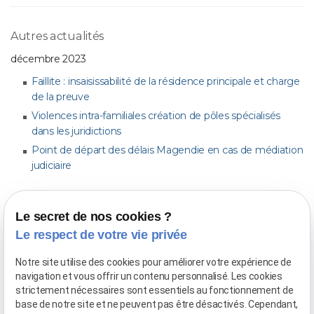
Autres actualités
décembre 2023
Faillite : insaisissabilité de la résidence principale et charge
de la preuve
Violences intra-familiales création de pôles spécialisés
dans les juridictions
Point de départ des délais Magendie en cas de médiation
judiciaire
novembre 2023
Le secret de nos cookies ?
Déféré et déclaration de saisine, Quand peut on faire un
Le respect de votre vie privée
déféré?
Notre site utilise des cookies pour améliorer votre expérience de
mars 2023
navigation et vous offrir un contenu personnalisé. Les cookies
strictement nécessaires sont essentiels au fonctionnement de
L'appelant incident peut contester la compétence par un
base de notre site et ne peuvent pas être désactivés. Cependant,